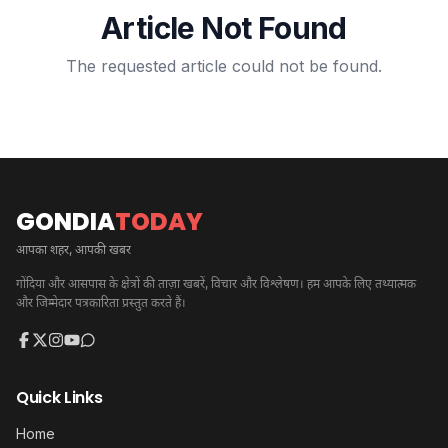
Article Not Found
The requested article could not be found.
GONDIA
TODAY
आपका शहर, आपकी खबर
गोंदिया और आसपास के क्षेत्रों की ताज़ा खबरें, विचार और विश्लेषण। हम आपके लिए तथ्यात्मक
और जिम्मेदार पत्रकारिता प्रस्तुत करते हैं।
Quick Links
Home