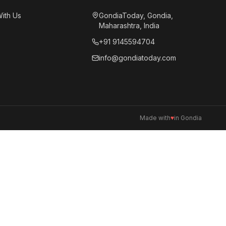
With Us
GondiaToday, Gondia,
Maharashtra, India
+91 9145594704
info@gondiatoday.com
Made with
♥
in Gondia