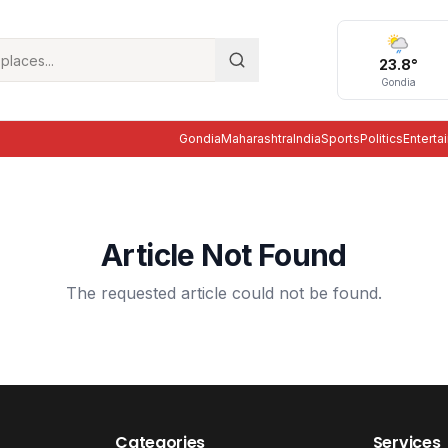
23.8
°
Gondia
Gondia
Maharashtra
India
Sports
Politics
Enterta
Article Not Found
The requested article could not be found.
Categories
Services