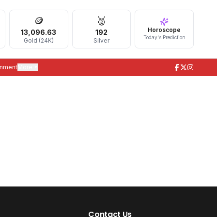
🪙
🥈
Horoscope
13,096.63
192
Today's Prediction
Gold (24K)
Silver
inment
More ▾
Contact Us