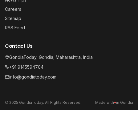
Careers
Sitemap
RSS Feed
Contact Us
GondiaToday, Gondia, Maharashtra, India
+91 9145594704
info@gondiatoday.com
© 2025 GondiaToday. All Rights Reserved.
Made with
♥
in Gondia