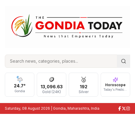
🪙
🥈
Horoscope
24.7
°
13,096.63
192
Today's Prediction
Gondia
Gold (24K)
Silver
Saturday, 08 August 2026
| Gondia, Maharashtra, India