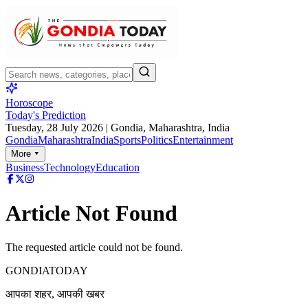
Horoscope
Today's Prediction
Tuesday, 28 July 2026
| Gondia, Maharashtra, India
Gondia
Maharashtra
India
Sports
Politics
Entertainment
More ▾
Business
Technology
Education
Article Not Found
The requested article could not be found.
GONDIA
TODAY
आपका शहर, आपकी खबर