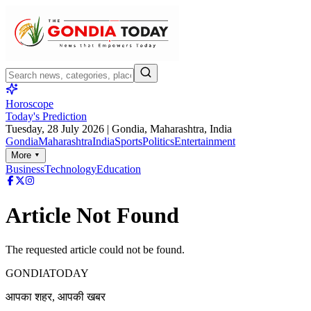
Horoscope
Today's Prediction
Tuesday, 28 July 2026
| Gondia, Maharashtra, India
Gondia
Maharashtra
India
Sports
Politics
Entertainment
More ▾
Business
Technology
Education
Article Not Found
The requested article could not be found.
GONDIA
TODAY
आपका शहर, आपकी खबर