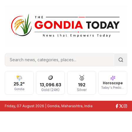
🪙
🥈
Horoscope
25.2
°
13,096.63
192
Today's Prediction
Gondia
Gold (24K)
Silver
Friday, 07 August 2026
| Gondia, Maharashtra, India