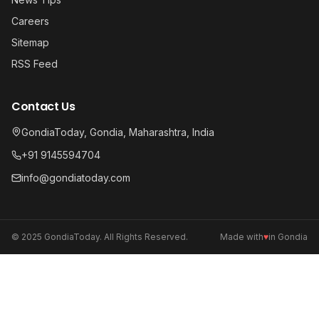
Careers
Sitemap
RSS Feed
Contact Us
GondiaToday, Gondia, Maharashtra, India
+91 9145594704
info@gondiatoday.com
© 2025 GondiaToday. All Rights Reserved.
Made with
♥
in Gondia