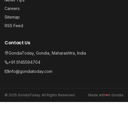
Careers
Sitemap
RSS Feed
Contact Us
GondiaToday, Gondia, Maharashtra, India
+91 9145594704
info@gondiatoday.com
© 2025 GondiaToday. All Rights Reserved.
Made with
♥
in Gondia