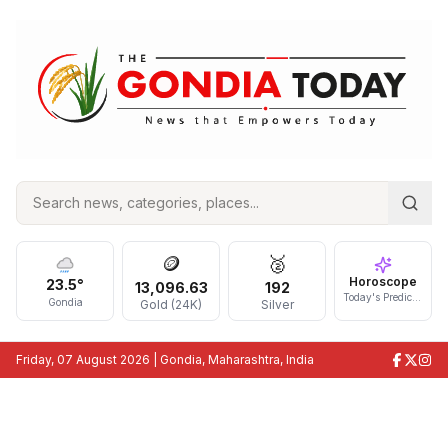
🪙
🥈
Horoscope
23.5
°
13,096.63
192
Today's Prediction
Gondia
Gold (24K)
Silver
Friday, 07 August 2026
| Gondia, Maharashtra, India