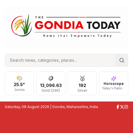
🪙
🥈
Horoscope
25.5
°
13,096.63
192
Today's Prediction
Gondia
Gold (24K)
Silver
Saturday, 08 August 2026
| Gondia, Maharashtra, India