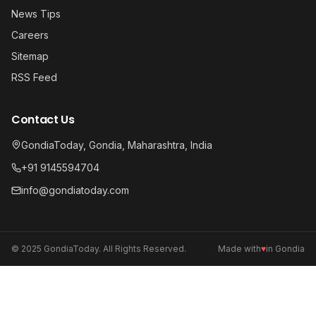
News Tips
Careers
Sitemap
RSS Feed
Contact Us
GondiaToday, Gondia, Maharashtra, India
+91 9145594704
info@gondiatoday.com
© 2025 GondiaToday. All Rights Reserved.
Made with
♥
in Gondia