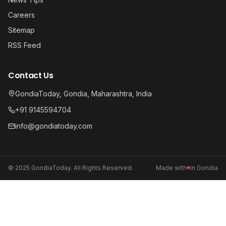
Careers
Sitemap
RSS Feed
Contact Us
GondiaToday, Gondia, Maharashtra, India
+91 9145594704
info@gondiatoday.com
© 2025 GondiaToday. All Rights Reserved.
Made with
♥
in Gondia