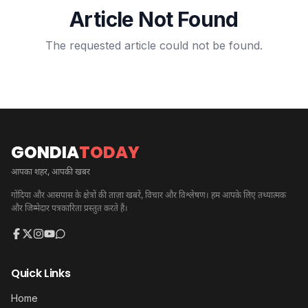
Article Not Found
The requested article could not be found.
GONDIA
TODAY
आपका शहर, आपकी खबर
गोंदिया और आसपास के क्षेत्रों की ताज़ा खबरें, विचार और विश्लेषण। हम आपके लिए तथ्यात्मक
और जिम्मेदार पत्रकारिता प्रस्तुत करते हैं।
Quick Links
Home