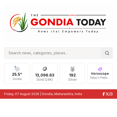
🪙
🥈
Horoscope
25.5
°
13,096.63
192
Today's Prediction
Gondia
Gold (24K)
Silver
Friday, 07 August 2026
| Gondia, Maharashtra, India