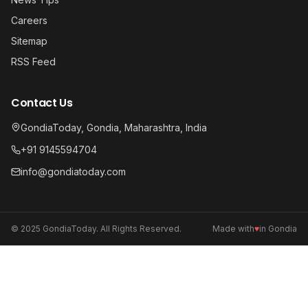
Careers
Sitemap
RSS Feed
Contact Us
GondiaToday, Gondia, Maharashtra, India
+91 9145594704
info@gondiatoday.com
© 2025 GondiaToday. All Rights Reserved.
Made with
♥
in Gondia