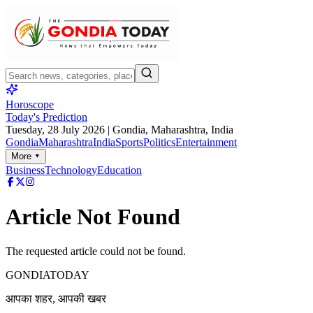
Horoscope
Today's Prediction
Tuesday, 28 July 2026
| Gondia, Maharashtra, India
Gondia
Maharashtra
India
Sports
Politics
Entertainment
More ▾
Business
Technology
Education
Article Not Found
The requested article could not be found.
GONDIA
TODAY
आपका शहर, आपकी खबर