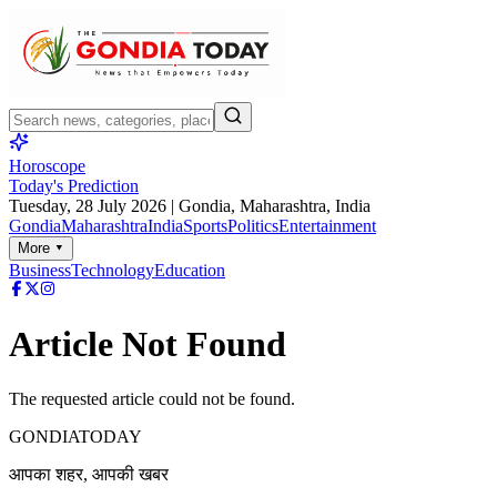
Horoscope
Today's Prediction
Tuesday, 28 July 2026
| Gondia, Maharashtra, India
Gondia
Maharashtra
India
Sports
Politics
Entertainment
More ▾
Business
Technology
Education
Article Not Found
The requested article could not be found.
GONDIA
TODAY
आपका शहर, आपकी खबर