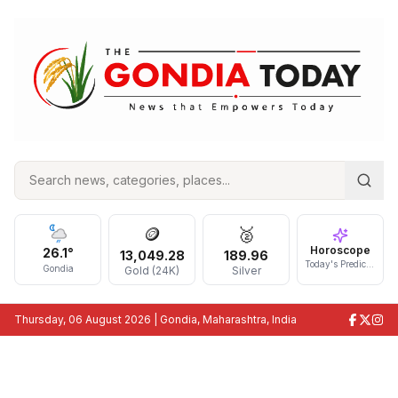
🪙
🥈
Horoscope
26.1
°
13,049.28
189.96
Today's Prediction
Gondia
Gold (24K)
Silver
Thursday, 06 August 2026
| Gondia, Maharashtra, India