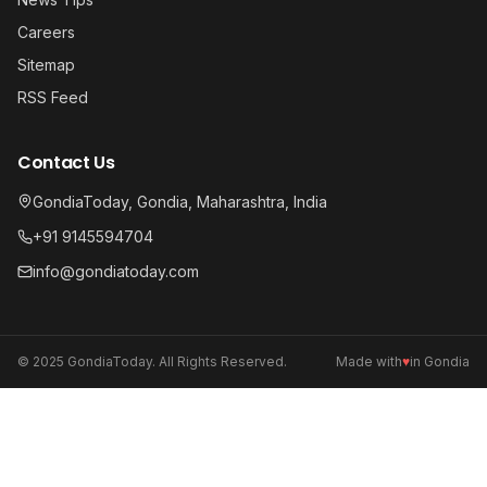
Careers
Sitemap
RSS Feed
Contact Us
GondiaToday, Gondia, Maharashtra, India
+91 9145594704
info@gondiatoday.com
© 2025 GondiaToday. All Rights Reserved.
Made with
♥
in Gondia