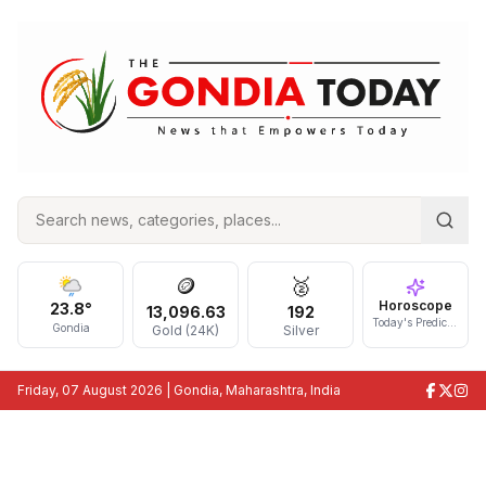
🪙
🥈
Horoscope
23.8
°
13,096.63
192
Today's Prediction
Gondia
Gold (24K)
Silver
Friday, 07 August 2026
| Gondia, Maharashtra, India