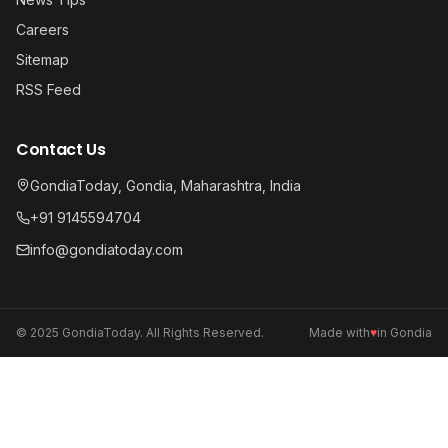
Careers
Sitemap
RSS Feed
Contact Us
GondiaToday, Gondia, Maharashtra, India
+91 9145594704
info@gondiatoday.com
© 2025 GondiaToday. All Rights Reserved.
Made with
♥
in Gondia