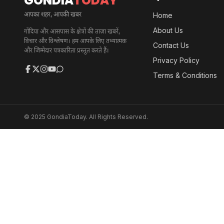
GONDIA
TODAY
आपका शहर, आपकी खबर
Home
About Us
गोंदिया और आसपास के क्षेत्रों की ताज़ा खबरें,
विचार और विश्लेषण। हम आपके लिए तथ्यात्मक
Contact Us
और जिम्मेदार पत्रकारिता प्रस्तुत करते हैं।
Privacy Policy
Terms & Conditions
© 2025 GondiaToday. All Rights Reserved.