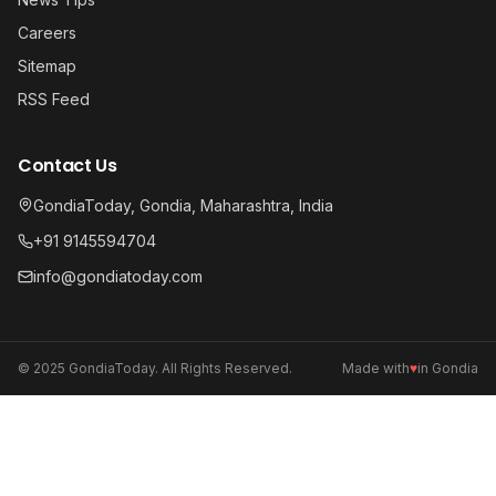
Careers
Sitemap
RSS Feed
Contact Us
GondiaToday, Gondia, Maharashtra, India
+91 9145594704
info@gondiatoday.com
© 2025 GondiaToday. All Rights Reserved.
Made with
♥
in Gondia