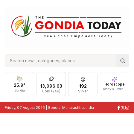
🪙
🥈
Horoscope
25.9
°
13,096.63
192
Today's Prediction
Gondia
Gold (24K)
Silver
Friday, 07 August 2026
| Gondia, Maharashtra, India