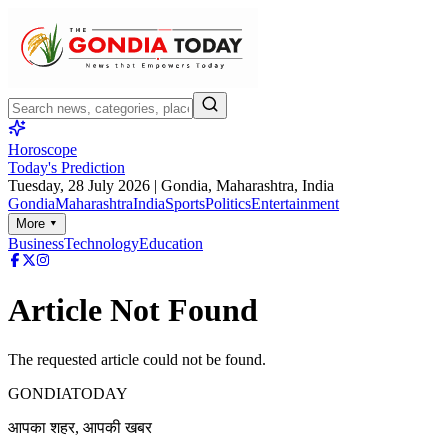
Horoscope
Today's Prediction
Tuesday, 28 July 2026
| Gondia, Maharashtra, India
Gondia
Maharashtra
India
Sports
Politics
Entertainment
More ▾
Business
Technology
Education
Article Not Found
The requested article could not be found.
GONDIA
TODAY
आपका शहर, आपकी खबर