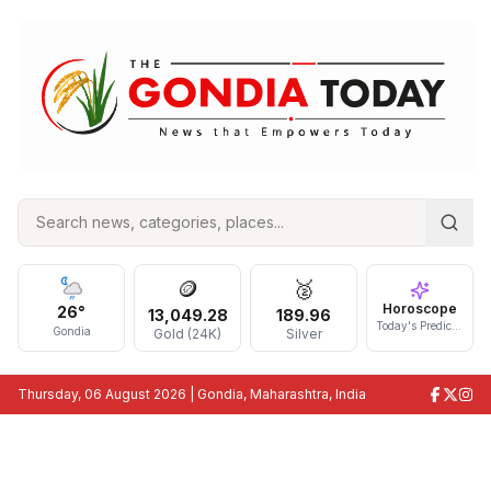
🪙
🥈
Horoscope
26
°
13,049.28
189.96
Today's Prediction
Gondia
Gold (24K)
Silver
Thursday, 06 August 2026
| Gondia, Maharashtra, India