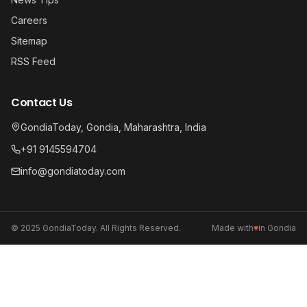
Careers
Sitemap
RSS Feed
Contact Us
GondiaToday, Gondia, Maharashtra, India
+91 9145594704
info@gondiatoday.com
© 2025 GondiaToday. All Rights Reserved.
Made with
♥
in Gondia