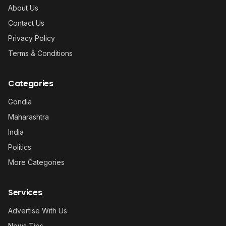
About Us
Contact Us
Privacy Policy
Terms & Conditions
Categories
Gondia
Maharashtra
India
Politics
More Categories
Services
Advertise With Us
News Tips