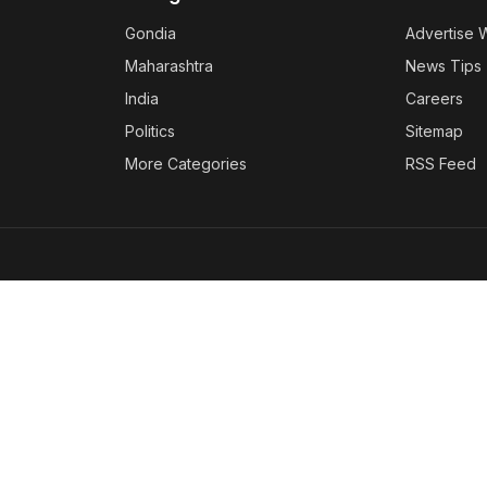
Gondia
Advertise 
Maharashtra
News Tips
India
Careers
Politics
Sitemap
More Categories
RSS Feed