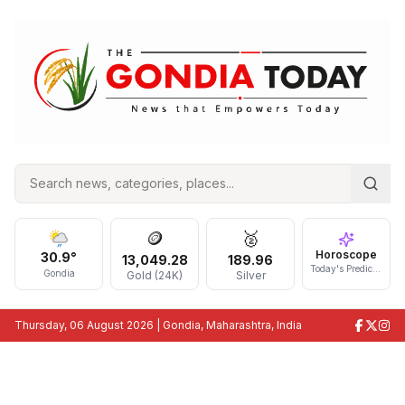
🪙
🥈
Horoscope
30.9
°
13,049.28
189.96
Today's Prediction
Gondia
Gold (24K)
Silver
Thursday, 06 August 2026
| Gondia, Maharashtra, India