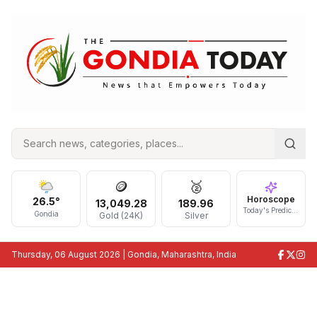
🪙
🥈
Horoscope
26.5
°
13,049.28
189.96
Today's Prediction
Gondia
Gold (24K)
Silver
Thursday, 06 August 2026
| Gondia, Maharashtra, India