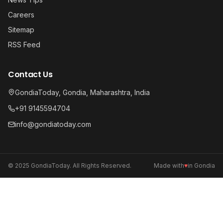
Careers
Sitemap
RSS Feed
Contact Us
GondiaToday, Gondia, Maharashtra, India
+91 9145594704
info@gondiatoday.com
© 2025 GondiaToday. All Rights Reserved.
Made with
♥
in Gondia