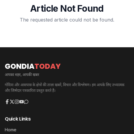
Article Not Found
The requested article could not be found.
GONDIA
TODAY
आपका शहर, आपकी खबर
गोंदिया और आसपास के क्षेत्रों की ताज़ा खबरें, विचार और विश्लेषण। हम आपके लिए तथ्यात्मक
और जिम्मेदार पत्रकारिता प्रस्तुत करते हैं।
Quick Links
Home