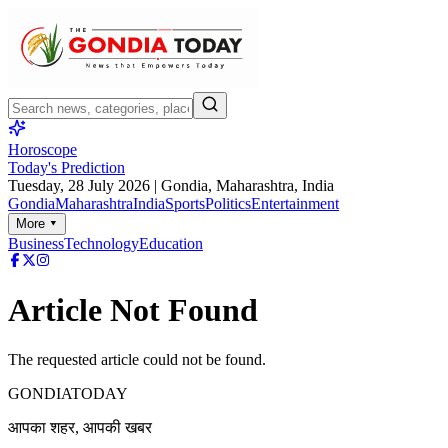
Horoscope
Today's Prediction
Tuesday, 28 July 2026
| Gondia, Maharashtra, India
Gondia
Maharashtra
India
Sports
Politics
Entertainment
More ▾
Business
Technology
Education
Article Not Found
The requested article could not be found.
GONDIA
TODAY
आपका शहर, आपकी खबर