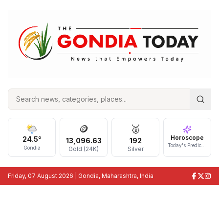
🪙
🥈
Horoscope
24.5
°
13,096.63
192
Today's Prediction
Gondia
Gold (24K)
Silver
Friday, 07 August 2026
| Gondia, Maharashtra, India