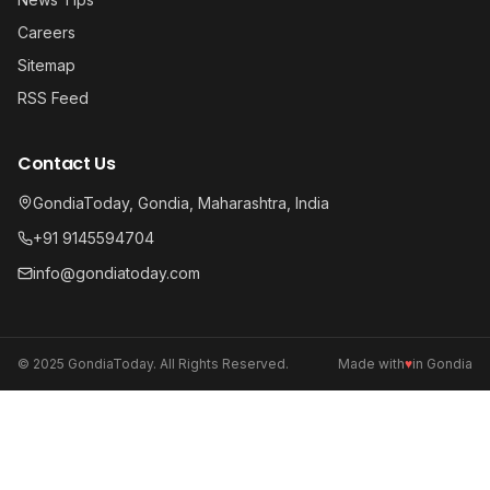
Careers
Sitemap
RSS Feed
Contact Us
GondiaToday, Gondia, Maharashtra, India
+91 9145594704
info@gondiatoday.com
© 2025 GondiaToday. All Rights Reserved.
Made with
♥
in Gondia